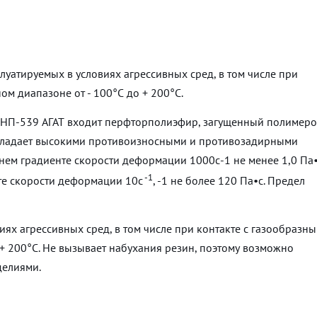
луатируемых в условиях агрессивных сред, в том числе при
ом диапазоне от - 100°С до + 200°С.
ИНП-539 АГАТ входит перфторполиэфир, загущенный полимеро
Обладает высокими противоизносными и противозадирными
нем градиенте скорости деформации 1000с-1 не менее 1,0 Па•
-1
те скорости деформации 10с
, -1 не более 120 Па•с. Предел
иях агрессивных сред, в том числе при контакте с газообразн
 + 200°С. Не вызывает набухания резин, поэтому возможно
делиями.