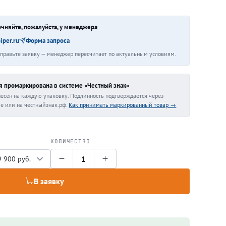
чняйте, пожалуйста, у менеджера
iper.ru
Форма запроса
тправьте заявку — менеджер пересчитает по актуальным условиям.
я промаркирована в системе «Честный знак»
несён на каждую упаковку. Подлинность подтверждается через
е или на честныйзнак.рф.
Как принимать маркированный товар →
КОЛИЧЕСТВО
1
В заявку