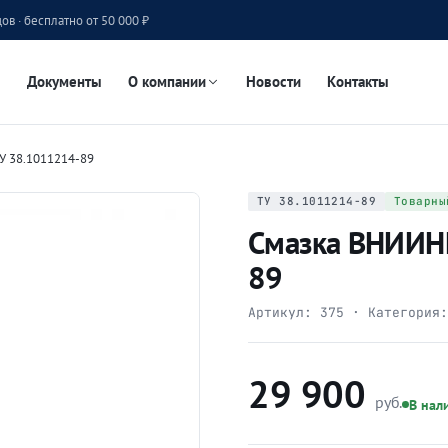
ов · бесплатно от 50 000 ₽
Документы
О компании
Новости
Контакты
У 38.1011214-89
ТУ 38.1011214-89
Товарны
Смазка ВНИИН
89
Артикул:
375
· Категория
29 900
руб.
В нал