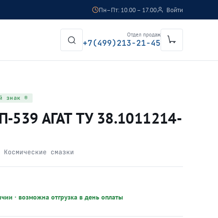
Пн–Пт: 10.00 – 17.00
Войти
Отдел продаж
+7(499)213-21-45
й знак ®
П-539 АГАТ ТУ 38.1011214-
:
Космические смазки
ичии · возможна отгрузка в день оплаты