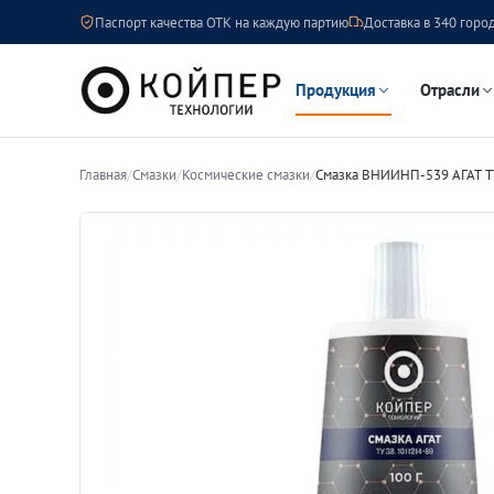
Паспорт качества ОТК на каждую партию
Доставка в 340 город
Продукция
Отрасли
Главная
/
Смазки
/
Космические смазки
/
Смазка ВНИИНП-539 АГАТ Т