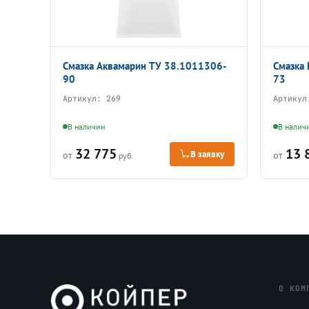
Смазка Аквамарин ТУ 38.1011306-
Смазка
90
73
Артикул:
269
Артику
В наличии
В налич
32 775
13 
В заявку
от
от
руб.
О КОМ