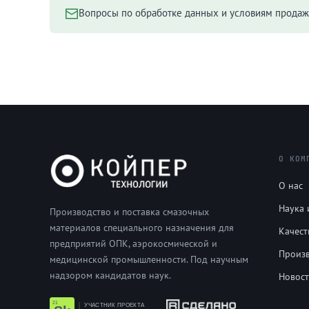
Вопросы по обработке данных и условиям прода
О КОМ
О нас
Наука 
Производство и поставка смазочных
материалов специального назначения для
Качест
предприятий ОПК, аэрокосмической и
Произ
медицинской промышленности. Под научным
надзором кандидатов наук.
Новос