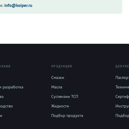
жи:
info@koiper.ru
ПАНИИ
ПРОДУКЦИЯ
ДОКУМ
Смазки
Паспорт
и разработка
Масла
Технич
во
Суспензии ТСП
Сертиф
водство
Жидкости
Инстру
ти
Подбор продукта
Подбор