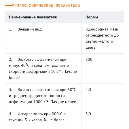
ФИЗИКО-ХИМИЧЕСКИЕ ПОКАЗАТЕЛИ
Наименование показателя
Нормы
1. Внешний вид
Однородная мазь
от бесцветного до
светло-желтого
цвета
2. Вязкость эффективная при
800
минус 40⁰С и среднем градиенте
скорости деформации 10 с⁻¹, Па·с, не
более
3. Вязкость эффективная при 50⁰С
4,0
и среднем градиенте скорости
деформации 1000 с⁻¹, Па·с, не менее
4. Испаряемость при 200⁰С в
5,0
течении 3-х часов, %, не более