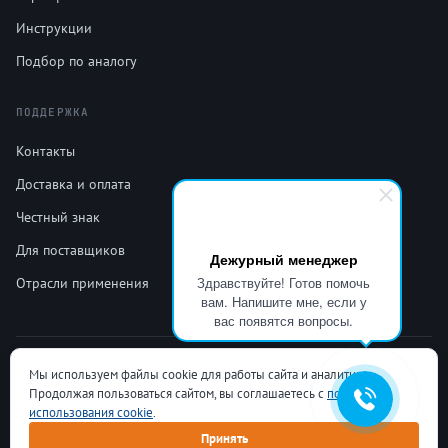
Инструкции
Подбор по аналогу
ПОДДЕРЖКА
Контакты
Доставка и оплата
Честный знак
Для поставщиков
Дежурный менеджер
Здравствуйте! Готов помочь
Отрасли применения
вам. Напишите мне, если у
вас появятся вопросы.
+7(499)213-21-45
info@koiper.ru
Пн–Пт: 10.00 – 17.00
Мы используем файлы cookie для работы сайта и аналитики.
Условия продажи
Конфиденциальность
Обработка ПДн
Cookie
Карта сайта
Продолжая пользоваться сайтом, вы соглашаетесь с
политикой
© 2026 ООО «Койпер Технологии». Все права защищены. «Койпер»® —
использования cookie
.
зарегистрированный товарный знак (свидетельство Роспатента №
Принять
1124122).